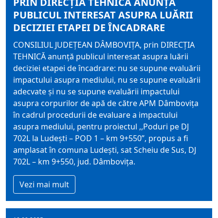
PRIN DIRECȚIA TEHNICĂ ANUNȚĂ
PUBLICUL INTERESAT ASUPRA LUĂRII
DECIZIEI ETAPEI DE ÎNCADRARE
CONSILIUL JUDEȚEAN DÂMBOVIȚA, prin DIRECȚIA
TEHNICĂ anunță publicul interesat asupra luării
deciziei etapei de încadrare: nu se supune evaluării
impactului asupra mediului, nu se supune evaluării
adecvate și nu se supune evaluării impactului
asupra corpurilor de apă de către APM Dâmbovița
în cadrul procedurii de evaluare a impactului
asupra mediului, pentru proiectul ,,Poduri pe DJ
702L la Ludești – POD 1 – km 9+550”, propus a fi
amplasat în comuna Ludești, sat Scheiu de Sus, DJ
702L – km 9+550, jud. Dâmbovița.
Vezi mai mult