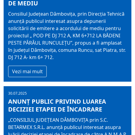
DE MEDIU
Consiliul Judeţean Dâmboviţa, prin Direcția Tehnică
anunţă publicul interesat asupra depunerii
solicitării de emitere a acordului de mediu pentru
proiectul „ POD PE DJ 712 A, KM 6+712 LA BĂDENI
PESTE PÂRÂUL RUNCULEȚU”, propus a fi amplasat
în judeţul Dâmboviţa, comuna Runcu, sat Piatra, str.
DJ 712 A- km 6+ 712.
Vezi mai mult
30.07.2025
ANUNŢ PUBLIC PRIVIND LUAREA
DECIZIEI ETAPEI DE ÎNCADRARE
„CONSILIUL JUDEŢEAN DÂMBOVIŢA prin S.C.
BETARMEX S.R.L. anunţă publicul interesat asupra
luării deciziei etapei de încadrare de către A.N.M.A.P.