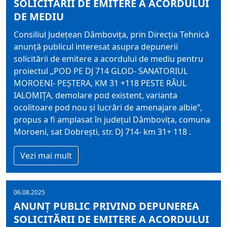
SOLICITĂRII DE EMITERE A ACORDULUI
DE MEDIU
Consiliul Judeţean Dâmboviţa, prin Direcția Tehnică
anunţă publicul interesat asupra depunerii
solicitării de emitere a acordului de mediu pentru
proiectul „POD PE DJ 714 GLOD- SANATORIUL
MOROENI- PEȘTERA, KM 31 +118 PESTE RÂUL
IALOMIȚA, demolare pod existent, varianta
ocolitoare pod nou și lucrări de amenajare albie”,
propus a fi amplasat în judeţul Dâmboviţa, comuna
Moroeni, sat Dobrești, str. DJ 714- km 31+ 118 .
Vezi mai mult
06.08.2025
ANUNŢ PUBLIC PRIVIND DEPUNEREA
SOLICITĂRII DE EMITERE A ACORDULUI