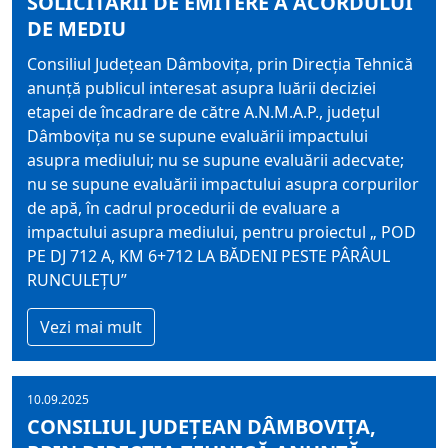
SOLICITĂRII DE EMITERE A ACORDULUI
DE MEDIU
Consiliul Judeţean Dâmboviţa, prin Direcția Tehnică
anunţă publicul interesat asupra luării deciziei
etapei de încadrare de către A.N.M.A.P., județul
Dâmbovița nu se supune evaluării impactului
asupra mediului; nu se supune evaluării adecvate;
nu se supune evaluării impactului asupra corpurilor
de apă, în cadrul procedurii de evaluare a
impactului asupra mediului, pentru proiectul „ POD
PE DJ 712 A, KM 6+712 LA BĂDENI PESTE PÂRÂUL
RUNCULEȚU”
Vezi mai mult
10.09.2025
CONSILIUL JUDEȚEAN DÂMBOVIȚA,