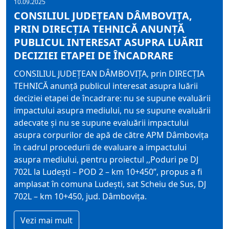
10.09.2025
CONSILIUL JUDEȚEAN DÂMBOVIȚA,
PRIN DIRECȚIA TEHNICĂ ANUNȚĂ
PUBLICUL INTERESAT ASUPRA LUĂRII
DECIZIEI ETAPEI DE ÎNCADRARE
CONSILIUL JUDEȚEAN DÂMBOVIȚA, prin DIRECȚIA
TEHNICĂ anunță publicul interesat asupra luării
deciziei etapei de încadrare: nu se supune evaluării
impactului asupra mediului, nu se supune evaluării
adecvate și nu se supune evaluării impactului
asupra corpurilor de apă de către APM Dâmbovița
în cadrul procedurii de evaluare a impactului
asupra mediului, pentru proiectul ,,Poduri pe DJ
702L la Ludești – POD 2 – km 10+450”, propus a fi
amplasat în comuna Ludești, sat Scheiu de Sus, DJ
702L – km 10+450, jud. Dâmbovița.
Vezi mai mult