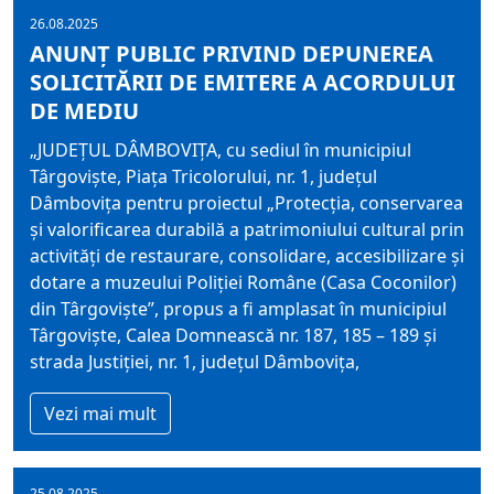
26.08.2025
ANUNŢ PUBLIC PRIVIND DEPUNEREA
SOLICITĂRII DE EMITERE A ACORDULUI
DE MEDIU
„JUDEȚUL DÂMBOVIȚA, cu sediul în municipiul
Târgoviște, Piața Tricolorului, nr. 1, județul
Dâmbovița pentru proiectul „Protecția, conservarea
și valorificarea durabilă a patrimoniului cultural prin
activități de restaurare, consolidare, accesibilizare și
dotare a muzeului Poliției Române (Casa Coconilor)
din Târgoviște”, propus a fi amplasat în municipiul
Târgoviște, Calea Domnească nr. 187, 185 – 189 și
strada Justiției, nr. 1, județul Dâmbovița,
Vezi mai mult
25.08.2025