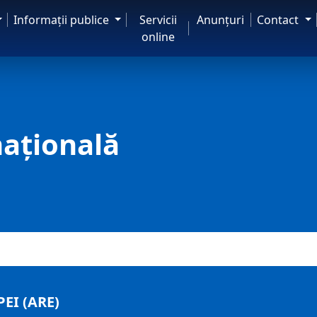
Informaţii publice
Servicii
Anunţuri
Contact
online
națională
EI (ARE)