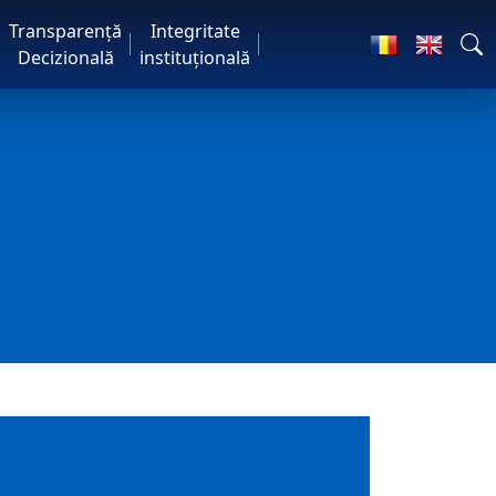
Transparență
Integritate
Decizională
instituțională