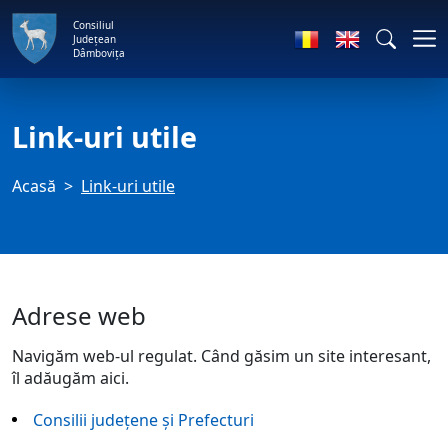
Consiliul
Județean
Dâmbovița
Link-uri utile
Acasă
Link-uri utile
Adrese web
Navigăm web-ul regulat. Când găsim un site interesant,
îl adăugăm aici.
Consilii judeţene şi Prefecturi