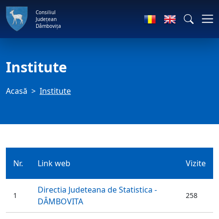
Consiliul
Județean
Dâmbovița
Institute
Acasă
Institute
Nr.
Link web
Vizite
Directia Judeteana de Statistica -
1
258
DÂMBOVITA