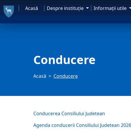
Acasă
Despre instituţie
Informaţii utile
Conducere
Acasă
Conducere
Conducerea Consiliului Judetean
Agenda conducerii Consiliului Judetean 202