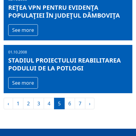
REŢEA VPN PENTRU EVIDENŢA
POPULAŢIEI ÎN JUDEŢUL DÂMBOVIŢA
See more
01.10.2008
STADIUL PROIECTULUI REABILITAREA
PODULUI DE LA POTLOGI
See more
‹
1
2
3
4
5
6
7
›