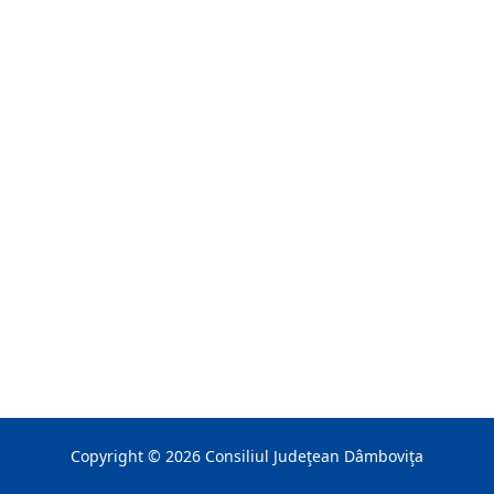
Copyright ©
2026
Consiliul Judeţean Dâmboviţa