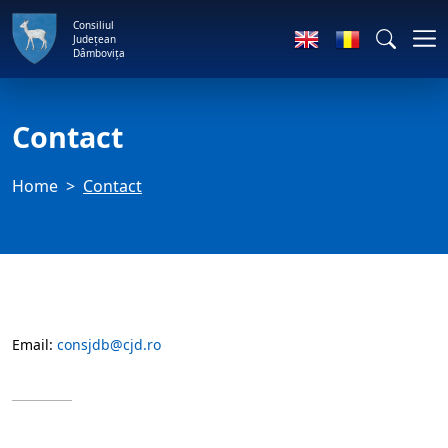
Consiliul
Județean
Dâmbovița
Contact
Home
Contact
Email:
consjdb@cjd.ro