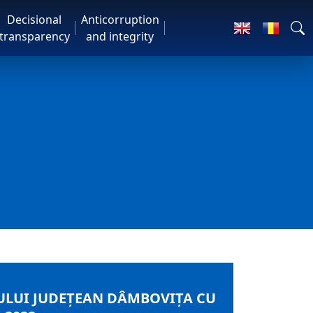
Decisional
Anticorruption
transparency
and integrity
IULUI JUDEȚEAN DÂMBOVIȚA CU