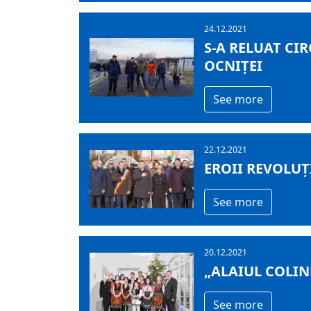
24.12.2021
S-A RELUAT CI
OCNIȚEI
See more
22.12.2021
EROII REVOLUȚ
See more
20.12.2021
„ALAIUL COLIN
See more