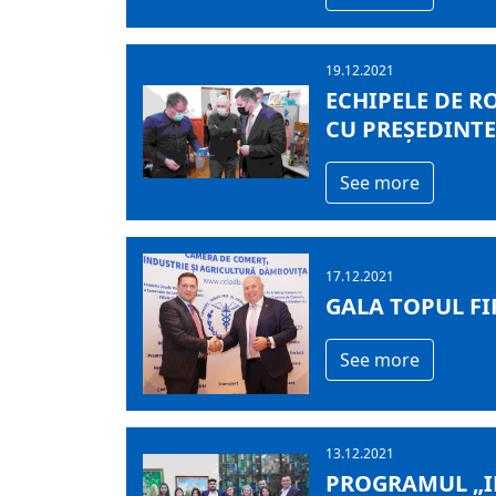
19.12.2021
ECHIPELE DE R
CU PREȘEDINT
See more
17.12.2021
GALA TOPUL FI
See more
13.12.2021
PROGRAMUL „IN