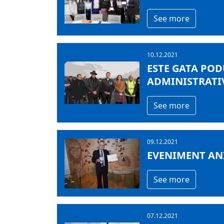
See more
10.12.2021
ESTE GATA POD
ADMINISTRATI
See more
09.12.2021
EVENIMENT ANI
See more
07.12.2021