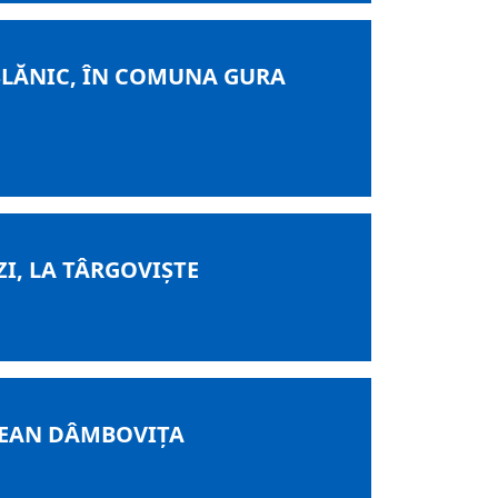
L SLĂNIC, ÎN COMUNA GURA
I, LA TÂRGOVIȘTE
EȚEAN DÂMBOVIȚA