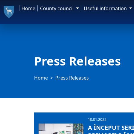
Home
County council
Useful information
Press Releases
Home
Press Releases
10.01.2022
A ÎNCEPUT SER