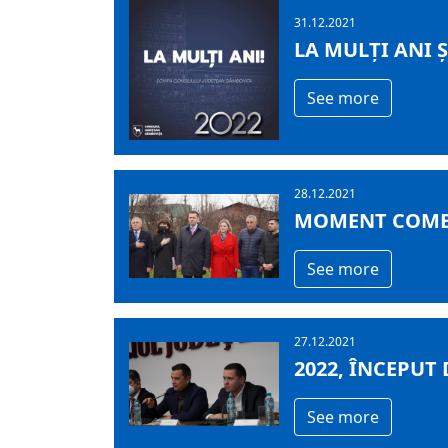
31.12.2021
LA MULȚI ANI Ș
See more
28.12.2021
MOMENT COME
See more
27.12.2021
2022, ÎNCEPUT
See more