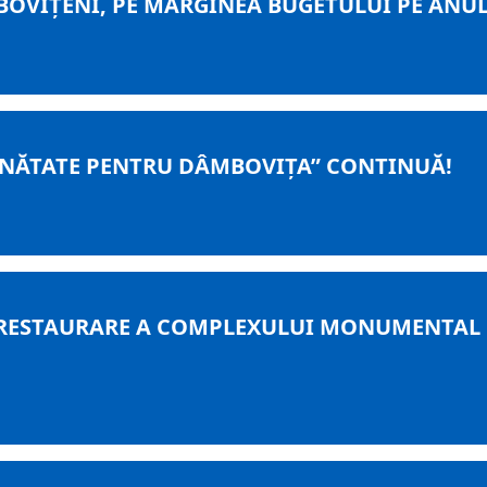
OVIȚENI, PE MARGINEA BUGETULUI PE ANUL
ĂNĂTATE PENTRU DÂMBOVIȚA” CONTINUĂ!
 RESTAURARE A COMPLEXULUI MONUMENTAL