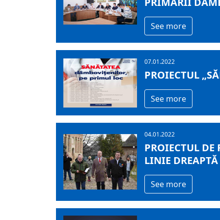
PRIMARII DÂMB
See more
07.01.2022
PROIECTUL „S
See more
04.01.2022
PROIECTUL DE
LINIE DREAPTĂ
See more