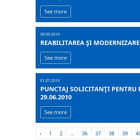
See more
08.09.2010
REABILITAREA ŞI MODERNIZAR
See more
01.07.2010
PUNCTAJ SOLICITANŢI PENTRU 
29.06.2010
See more
‹
1
2
...
36
37
38
39
4