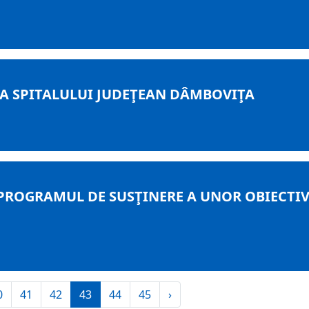
EA SPITALULUI JUDEŢEAN DÂMBOVIŢA
PROGRAMUL DE SUSŢINERE A UNOR OBIECTIVE
0
41
42
43
44
45
›