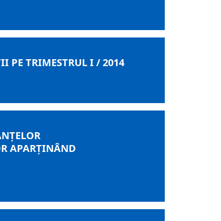
 PE TRIMESTRUL I / 2014
IANȚELOR
OR APARȚINÂND