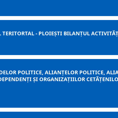
ERITORTAL - PLOIEȘTI BILANȚUL ACTIVITĂȚII
DELOR POLITICE, ALIANȚELOR POLITICE, AL
DEPENDENȚI ȘI ORGANIZAȚIILOR CETĂȚENIL