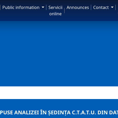
Public information
Servicii
Announces
Contact
online
USE ANALIZEI ÎN ȘEDINȚA C.T.A.T.U. DIN DAT