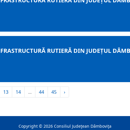
RASTRUCTURĂ RUTIERĂ DIN JUDEȚUL DÂMBOV
RASTRUCTURĂ RUTIERĂ DIN JUDEȚUL DÂMBOV
13
14
...
44
45
›
Copyright ©
2026
Consiliul Judeţean Dâmboviţa