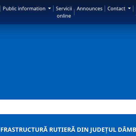
Public information
Servicii
Announces
Contact
online
RASTRUCTURĂ RUTIERĂ DIN JUDEȚUL DÂMBOV