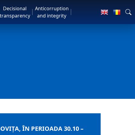
Decisional
Anticorruption
transparency
and integrity
IȚA, ÎN PERIOADA 30.10 –